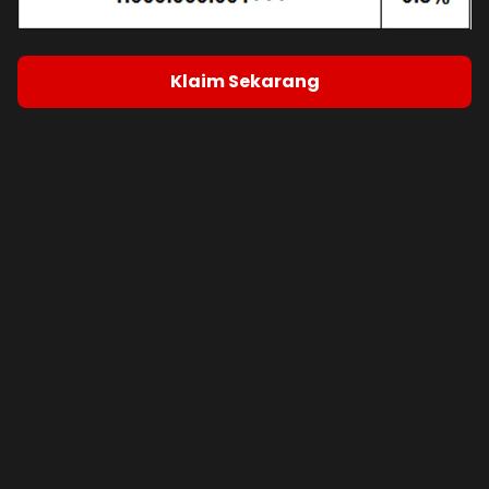
Klaim Sekarang