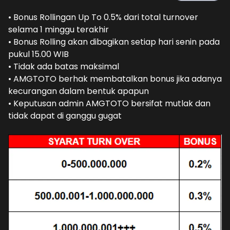
• Bonus Rollingan Up To 0.5% dari total turnover
selama 1 minggu terakhir
• Bonus Rolling akan dibagikan setiap hari senin pada
pukul 15.00 WIB
• Tidak ada batas maksimal
• AMGTOTO berhak membatalkan bonus jika adanya
kecurangan dalam bentuk apapun
• Keputusan admin AMGTOTO bersifat mutlak dan
tidak dapat di ganggu gugat