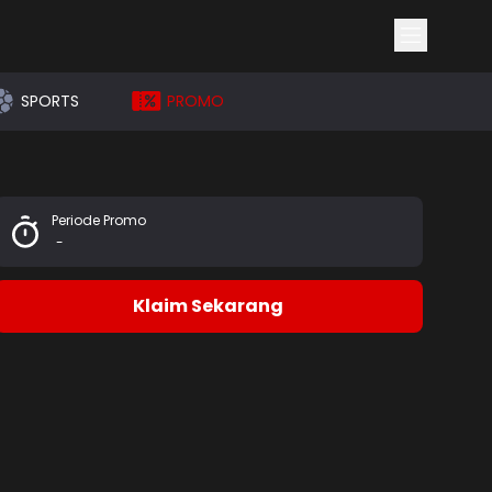
SPORTS
PROMO
Periode Promo
-
Klaim Sekarang