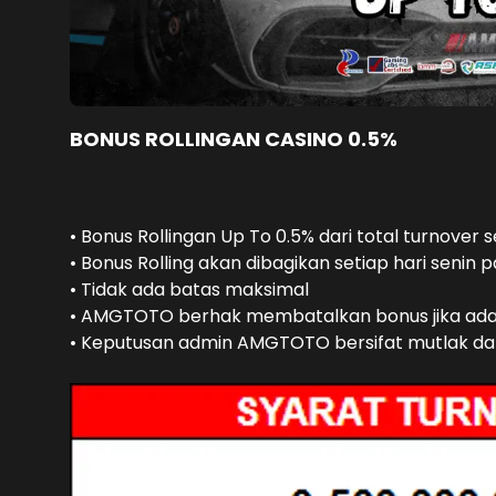
BONUS ROLLINGAN CASINO 0.5%
• Bonus Rollingan Up To 0.5% dari total turnover 
• Bonus Rolling akan dibagikan setiap hari senin 
• Tidak ada batas maksimal
• AMGTOTO berhak membatalkan bonus jika ad
• Keputusan admin AMGTOTO bersifat mutlak dan