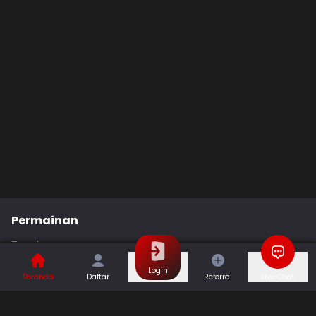
Permainan
Togel
Slot
Casino
Games
Login
Beranda
Daftar
Referral
Live Chat
Sports
Promo