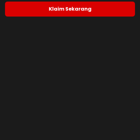
Klaim Sekarang